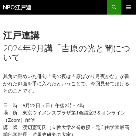
検
NPO江戸連
索
コ
メインメ
ン
ニュー
テ
ン
江戸連講
ツ
へ
2024年9月講「吉原の光と闇につ
移
いて」
動
其角の謎めいた俳句「闇の夜は吉原ばかり月夜かな」が書
かれた俳画を手に入れたということで、今回見せて頂ける
とのことです。
日 時：9月22日（日）午後2時～4時
場 所：東京ウイメンズプラザ第1会議室B＆オンライン
（Zoom）配信
講 師：渡辺憲司氏（立教大学名誉教授・元自由学園最高
学部学部長。遊里史研究の大家）