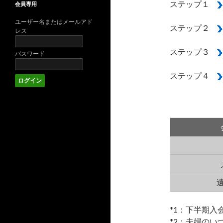
ステップ１
会員専用
ユーザー名またはメールアド
ステップ２
レス
ステップ３
パスワード
ステップ４
*1：下半期入
*2：夫婦の