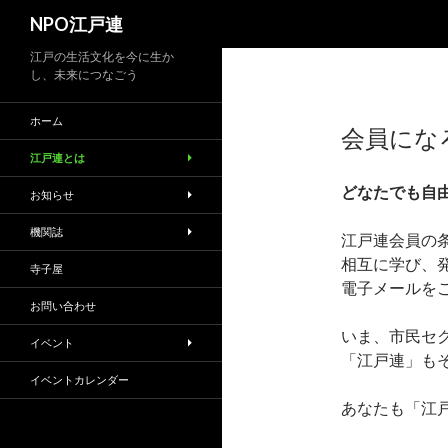
検
NPO江戸連
索
江戸の生活文化を今に生か
し、未来につなごう
ホーム
会員にな
江戸連とは
どなたでも自
お知らせ
機関誌
江戸連会員の
相互に学び、
寺子屋
電子メールを
お問い合わせ
いま、市民セ
イベント
「江戸連」も
イベントカレンダー
あなたも「江