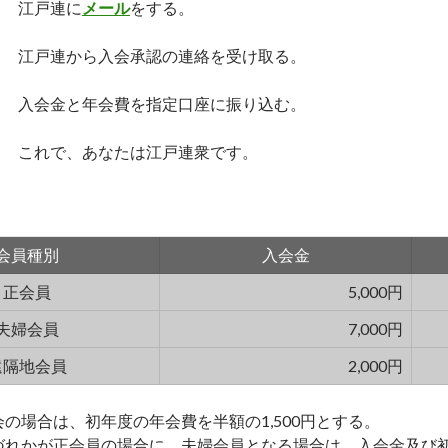
江戸連に
メール
をする。
江戸連から入会承認の連絡を受け取る。
入会金と年会費を指定口座に振り込む。
これで、あなたは江戸連衆です。
会員種別
会員種別
入会金
正会員
5,000円
夫婦会員
7,000円
遠隔地会員
2,000円
会の場合は、初年度の年会費を半額の1,500円とする。
いづれかが正会員の場合に、夫婦会員となる場合は、入会金及び