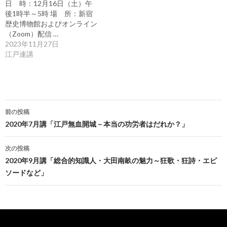
日 時：12月16日（土）午
後1時半～5時 場 所：新宿
歴史博物館およびオンライン
（Zoom）配信 …
2023年11月27日
江戸連講
投
前の投稿
稿
2020年7月講「江戸無血開城－本当の功労者はだれか？」
ナ
次の投稿
ビ
2020年9月講「総合的知識人・大田南畝の魅力～狂歌・狂詩・エピ
ソードなど」
ゲ
ー
シ