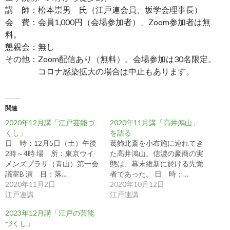
講 師：松本崇男 氏（江戸連会員、坂学会理事長）
会 費：会員1,000円（会場参加者）、Zoom参加者は無
料。
懇親会：無し
その他：Zoom配信あり（無料）。会場参加は30名限定。
コロナ感染拡大の場合は中止もあります。
関連
2020年12月講「江戸芸能づ
2020年11月講「高井鴻山」
くし」
を語る
日 時：12月5日（土）午後
葛飾北斎を小布施に連れてき
2時～4時 場 所：東京ウイ
た高井鴻山。信濃の豪商の実
メンズプラザ（青山）第一会
態は、幕末維新に於ける先覚
議室B 演 目：落…
者であった。 日 時：…
2020年11月2日
2020年10月12日
江戸連講
江戸連講
2023年12月講「江戸の芸能
づくし」