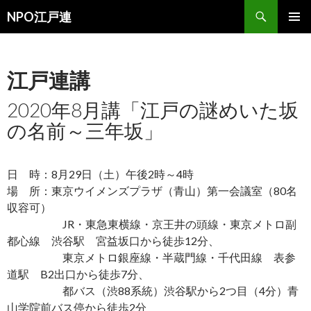
検
NPO江戸連
索
コ
メインメ
ン
ニュー
テ
ン
江戸連講
ツ
へ
2020年8月講「江戸の謎めいた坂
移
の名前～三年坂」
動
日 時：8月29日（土）午後2時～4時
場 所：東京ウイメンズプラザ（青山）第一会議室（80名
収容可）
JR・東急東横線・京王井の頭線・東京メトロ副
都心線 渋谷駅 宮益坂口から徒歩12分、
東京メトロ銀座線・半蔵門線・千代田線 表参
道駅 B2出口から徒歩7分、
都バス（渋88系統）渋谷駅から2つ目（4分）青
山学院前バス停から徒歩2分