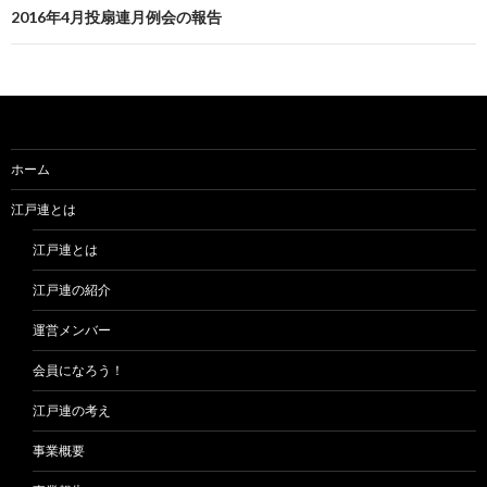
ビ
2016年4月投扇連月例会の報告
ゲ
ー
シ
ョ
ホーム
ン
江戸連とは
江戸連とは
江戸連の紹介
運営メンバー
会員になろう！
江戸連の考え
事業概要