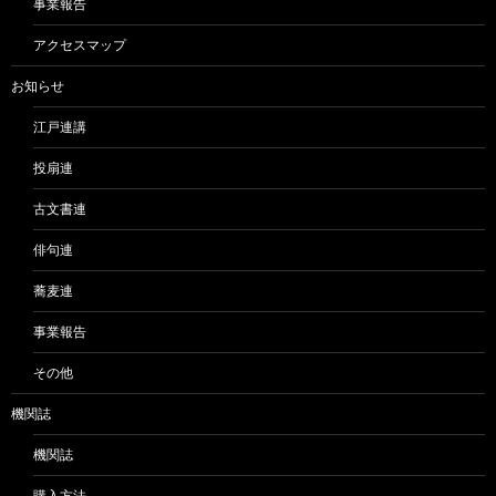
事業報告
アクセスマップ
お知らせ
江戸連講
投扇連
古文書連
俳句連
蕎麦連
事業報告
その他
機関誌
機関誌
購入方法