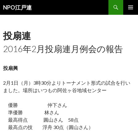
検
NPO江戸連
索
コ
メインメ
ン
ニュー
テ
ン
投扇連
ツ
へ
2016年2月投扇連月例会の報告
移
動
投扇興
2月1日（月）3時30分よりトーナメント形式の試合を行い
ました。場所はいつもの阿佐ヶ谷地域センター
優勝 仲下さん
準優勝 林さん
最高得点 圓山さん 58点
最高点の技 浮舟 30点（圓山さん）