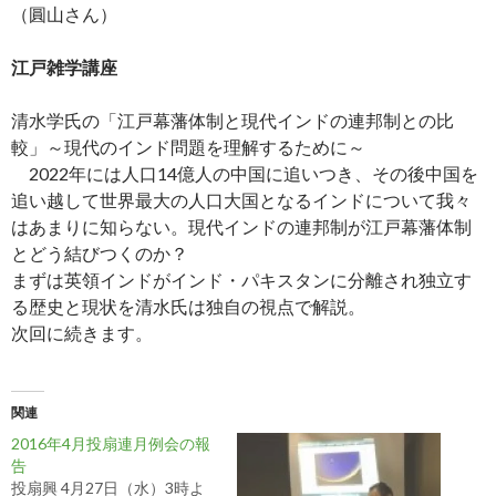
（圓山さん）
江戸雑学講座
清水学氏の「江戸幕藩体制と現代インドの連邦制との比
較」～現代のインド問題を理解するために～
2022年には人口14億人の中国に追いつき、その後中国を
追い越して世界最大の人口大国となるインドについて我々
はあまりに知らない。現代インドの連邦制が江戸幕藩体制
とどう結びつくのか？
まずは英領インドがインド・パキスタンに分離され独立す
る歴史と現状を清水氏は独自の視点で解説。
次回に続きます。
関連
2016年4月投扇連月例会の報
告
投扇興 4月27日（水）3時よ