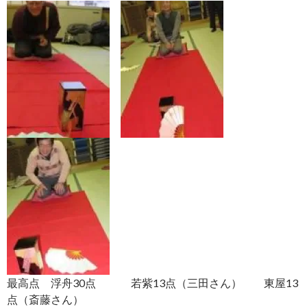
最高点 浮舟30点 若紫13点（三田さん） 東屋13
点（斎藤さん）