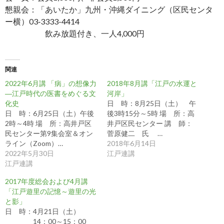
懇親会：「あいたか」九州・沖縄ダイニング（区民センタ
ー横）03‐3333-4414
飲み放題付き、一人4,000円
関連
2022年6月講 「病」の想像力
2018年8月講「江戸の水運と
―江戸時代の医書をめぐる文
河岸」
化史
日 時：8月25日（土） 午
日 時：6月25日（土）午後
後3時15分～5時 場 所：高
2時～4時 場 所：高井戸区
井戸区民センター 講 師：
民センター第9集会室＆オン
菅原健二 氏 …
ライン（Zoom）…
2018年6月14日
2022年5月30日
江戸連講
江戸連講
2017年度総会および4月講
「江戸遊里の記憶～遊里の光
と影」
日 時：4月21日（土）
14：00～15：00