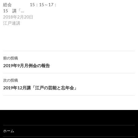
総会 15：15～17：
15 講「…
2018年2月20日
江戸連講
投
前の投稿
稿
2019年9月月例会の報告
ナ
次の投稿
ビ
2019年12月講「江戸の芸能と忘年会」
ゲ
ー
シ
ョ
ホーム