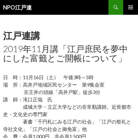
検
NPO江戸連
索
コ
メインメ
ン
ニュー
テ
ン
江戸連講
ツ
へ
2019年11月講「江戸庶民を夢中
移
にした富籤とご開帳について」
動
日 時：11月16日（土） 午後3時～5時
場 所：高井戸地域区民センター 第9集会室
京王井の頭線「高井戸駅」徒歩3分
講 師：滝口正哉 氏
成城大学・立正大学などの非常勤講師。近世都市
史・文化史の専門家
著書「千円札にみる江戸の社会」「江戸の祭礼と
寺社文化」「江戸の社会と御免富」他
会 費：会員1,000円、非会員1,500円