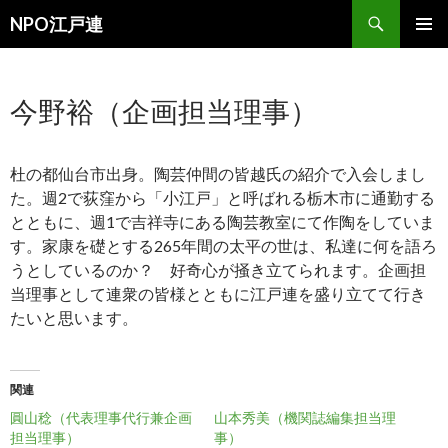
検
NPO江戸連
索
コ
メインメ
ン
ニュー
テ
今野裕（企画担当理事）
ン
ツ
へ
移
杜の都仙台市出身。陶芸仲間の皆越氏の紹介で入会しまし
動
た。週2で荻窪から「小江戸」と呼ばれる栃木市に通勤する
とともに、週1で吉祥寺にある陶芸教室にて作陶をしていま
す。家康を礎とする265年間の太平の世は、私達に何を語ろ
うとしているのか？ 好奇心が掻き立てられます。企画担
当理事として連衆の皆様とともに江戸連を盛り立てて行き
たいと思います。
関連
圓山稔（代表理事代行兼企画
山本秀美（機関誌編集担当理
担当理事）
事）