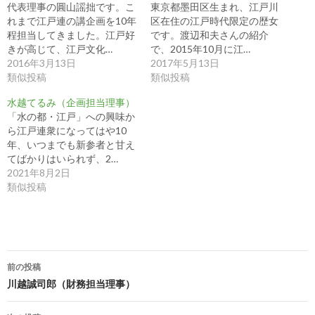
代表理事の圓山謡拙です。こ
東京都墨田区生まれ、江戸川
れまで江戸連の講企画を10年
区在住の江戸時代限定の歴女
程担当してきました。江戸好
です。渡辺和夫さんの紹介
きが高じて、江戸文化…
で、2015年10月に江…
2016年3月13日
2017年5月13日
類似投稿
類似投稿
水越てるみ（企画担当理事）
「水の都・江戸」への興味か
ら江戸連衆になってはや10
年、いつまでも新参者と甘え
てばかりはいられず、2…
2021年8月2日
類似投稿
投
前の投稿
稿
川越誠司郎（財務担当理事）
ナ