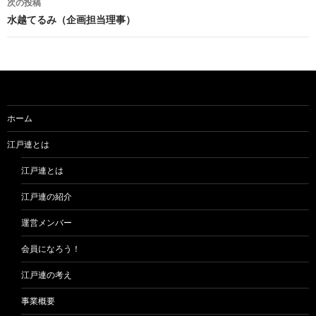
次の投稿
ビ
水越てるみ（企画担当理事）
ゲ
ー
シ
ョ
ホーム
ン
江戸連とは
江戸連とは
江戸連の紹介
運営メンバー
会員になろう！
江戸連の考え
事業概要