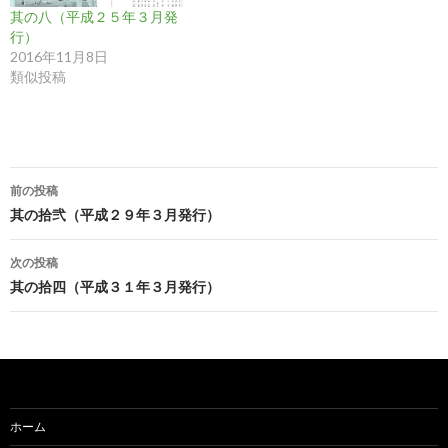
其の八（平成２５年３月発
行）
2016年11月8日
類似投稿
投
前の投稿
稿
其の拾弐（平成２９年３月発行）
ナ
次の投稿
ビ
其の拾四（平成３１年３月発行）
ゲ
ー
シ
ョ
ホーム