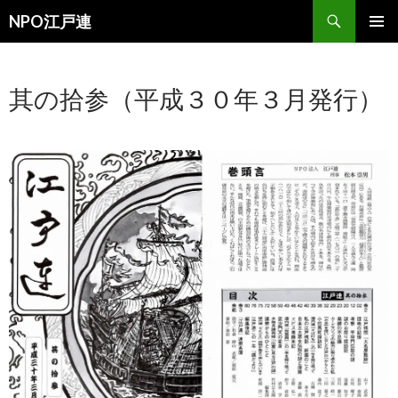
検
NPO江戸連
索
コ
メインメ
ン
ニュー
テ
其の拾参（平成３０年３月発行）
ン
ツ
へ
移
動