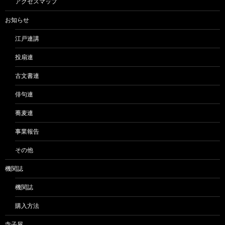
アクセスマップ
お知らせ
江戸連講
投扇連
古文書連
俳句連
蕎麦連
事業報告
その他
機関誌
機関誌
購入方法
寺子屋