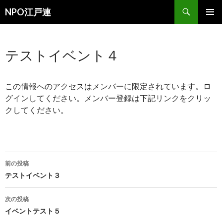
検
NPO江戸連
索
コ
メインメ
ン
ニュー
テ
テストイベント４
ン
ツ
へ
移
この情報へのアクセスはメンバーに限定されています。ロ
動
グインしてください。メンバー登録は下記リンクをクリッ
クしてください。
投
前の投稿
稿
テストイベント３
ナ
次の投稿
ビ
イベントテスト５