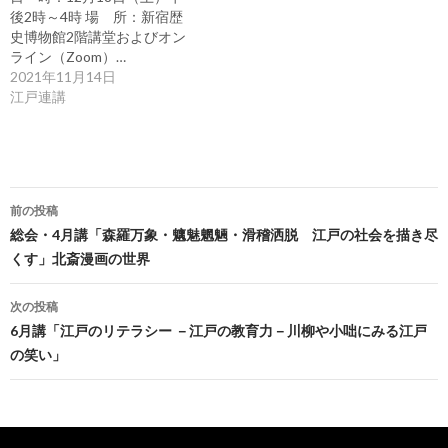
後2時～4時 場 所：新宿歴
史博物館2階講堂およびオン
ライン（Zoom）…
2021年11月14日
江戸連講
投
前の投稿
稿
総会・4月講「森羅万象・魑魅魍魎・滑稽洒脱 江戸の社会を描き尽
くす」北斎漫画の世界
ナ
ビ
次の投稿
6月講「江戸のリテラシー －江戸の教育力－川柳や小咄にみる江戸
ゲ
の笑い」
ー
シ