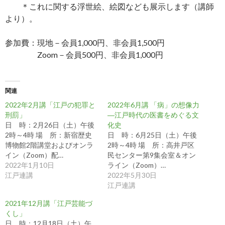
＊これに関する浮世絵、絵図なども展示します（講師
より）。
参加費：現地－会員1,000円、非会員1,500円
Zoom－会員500円、非会員1,000円
関連
2022年2月講「江戸の犯罪と
2022年6月講 「病」の想像力
刑罰」
―江戸時代の医書をめぐる文
日 時：2月26日（土）午後
化史
2時～4時 場 所：新宿歴史
日 時：6月25日（土）午後
博物館2階講堂およびオンラ
2時～4時 場 所：高井戸区
イン（Zoom）配…
民センター第9集会室＆オン
2022年1月10日
ライン（Zoom）…
江戸連講
2022年5月30日
江戸連講
2021年12月講「江戸芸能づ
くし」
日 時：12月18日（土）午