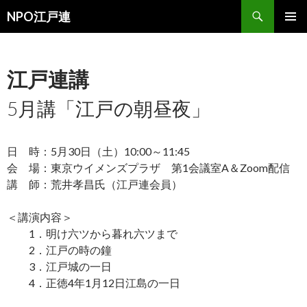
検
NPO江戸連
索
コ
メインメ
ン
ニュー
テ
ン
江戸連講
ツ
へ
5月講「江戸の朝昼夜」
移
動
日 時：5月30日（土）10:00～11:45
会 場：東京ウイメンズプラザ 第1会議室A＆Zoom配信
講 師：荒井孝昌氏（江戸連会員）
＜講演内容＞
1．明け六ツから暮れ六ツまで
2．江戸の時の鐘
3．江戸城の一日
4．正徳4年1月12日江島の一日