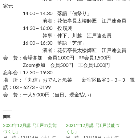
家元
14:00～14:30 落語「佃祭り」
演者：花伝亭長太楼師匠 江戸連会員
14:30～16:00 投扇興
幹事：仲下、川越 江戸連会員
16:00～16:30 落語「芝濱」
演者：花伝亭長太楼師匠 江戸連会員
会 費：会場参加 会員1,000円 非会員1,500円
Zoom参加 会員500円 非会員1,000円
忘年会：17:30～19:30
場 所：「丸信」おでんと魚菜 新宿区四谷3－3－3 電
話：03－6273－0199
会 費：一人5,000円（当日、現金払い）
関連
2023年12月講「江戸の芸能
2021年12月講「江戸芸能づ
づくし」
くし」
日 時：12月16日（土）午
日 時：12月18日（土）午