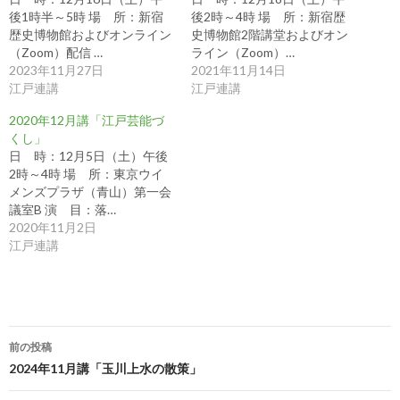
後1時半～5時 場 所：新宿
後2時～4時 場 所：新宿歴
歴史博物館およびオンライン
史博物館2階講堂およびオン
（Zoom）配信 …
ライン（Zoom）…
2023年11月27日
2021年11月14日
江戸連講
江戸連講
2020年12月講「江戸芸能づ
くし」
日 時：12月5日（土）午後
2時～4時 場 所：東京ウイ
メンズプラザ（青山）第一会
議室B 演 目：落…
2020年11月2日
江戸連講
投
前の投稿
稿
2024年11月講「玉川上水の散策」