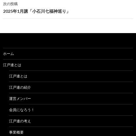
ナ
次の投稿
ビ
2025年1月講「小石川七福神巡り」
ゲ
ー
シ
ョ
ホーム
ン
江戸連とは
江戸連とは
江戸連の紹介
運営メンバー
会員になろう！
江戸連の考え
事業概要