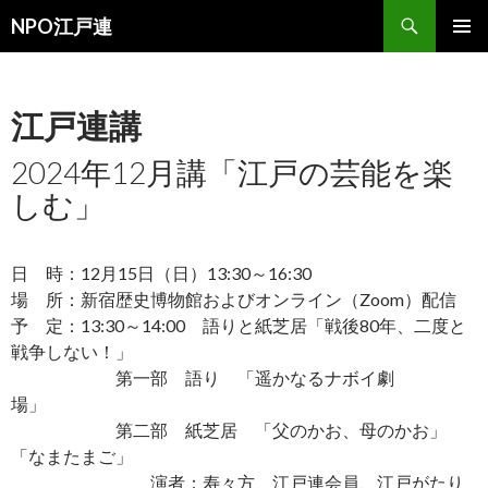
検
NPO江戸連
索
コ
メインメ
ン
ニュー
テ
ン
江戸連講
ツ
へ
2024年12月講「江戸の芸能を楽
移
しむ」
動
日 時：12月15日（日）13:30～16:30
場 所：新宿歴史博物館およびオンライン（Zoom）配信
予 定：13:30～14:00 語りと紙芝居「戦後80年、二度と
戦争しない！」
第一部 語り 「遥かなるナボイ劇
場」
第二部 紙芝居 「父のかお、母のかお」
「なまたまご」
演者：寿々方 江戸連会員、江戸がたり